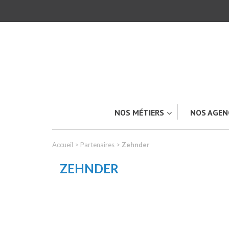
NOS MÉTIERS
NOS AGEN
Accueil
>
Partenaires
>
Zehnder
ZEHNDER
TOUT L’UNIVERS ACKERET
Carrosserie & Peinture industriell
Industrie & Produits plastiques
LES APPLICATIONS