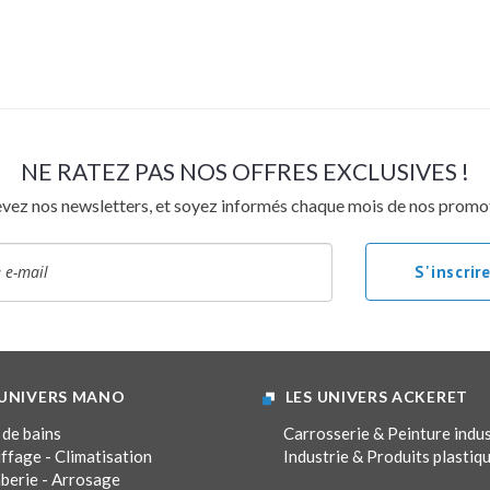
Collectivités – Accessibilité
Outillage
NOS CATALOGUES
Catalogue salle de bains
Catalogue chauffage – climatisation
NE RATEZ PAS NOS OFFRES EXCLUSIVES !
Catalogue collectivités – accessibilité
vez nos newsletters, et soyez informés chaque mois de nos promo
BESOIN D’UN PROFESSIONNEL ?
OFFRES EXCLUSIVES
 UNIVERS MANO
LES UNIVERS ACKERET
 de bains
Carrosserie & Peinture indus
ffage - Climatisation
Industrie & Produits plastiq
berie - Arrosage