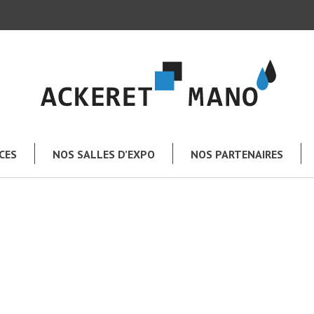
CES
NOS SALLES D’EXPO
NOS PARTENAIRES
TOUT L’UNIVERS MANO
e
Salle de bains
Chauffage – Climatisation
Plomberie – Arrosage