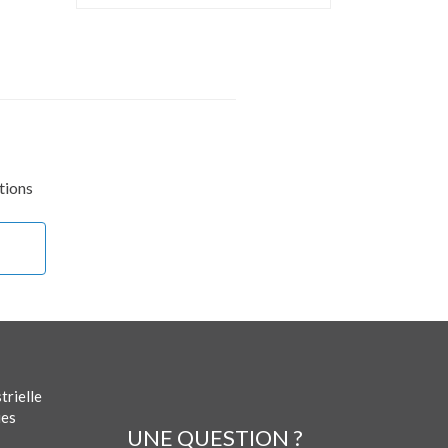
tions
trielle
ues
UNE QUESTION ?