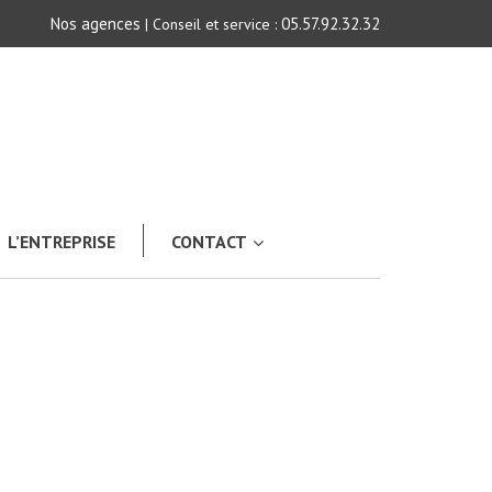
Nos agences
05.57.92.32.32
| Conseil et service :
L’ENTREPRISE
CONTACT