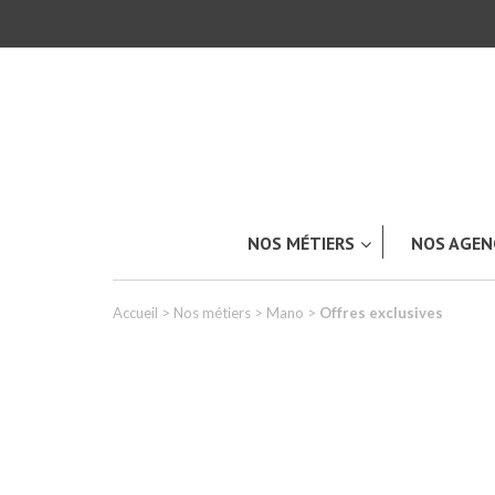
NOS MÉTIERS
NOS AGEN
Accueil
>
Nos métiers
>
Mano
>
Offres exclusives
TOUT L’UNIVERS ACKERET
Carrosserie & Peinture industriell
Industrie & Produits plastiques
LES APPLICATIONS