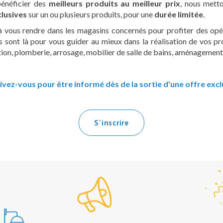
bénéficier des
meilleurs produits au meilleur prix
, nous mett
Collectivités – Accessibilité
clusives
sur un ou plusieurs produits, pour une
durée limitée
.
Outillage
à vous rendre dans les magasins concernés pour profiter des opér
NOS CATALOGUES
s sont là pour vous guider au mieux dans la réalisation de vos pro
tion, plomberie, arrosage, mobilier de salle de bains, aménagement
Catalogue salle de bains
Catalogue chauffage – climatisation
rivez-vous pour être informé dès de la sortie d’une offre excl
Catalogue collectivités – accessibilité
BESOIN D’UN PROFESSIONNEL ?
OFFRES EXCLUSIVES
S'inscrire