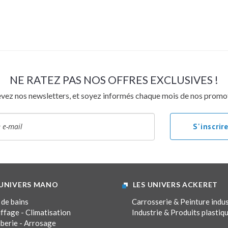
Collectivités – Accessibilité
Outillage
NOS CATALOGUES
Catalogue salle de bains
Catalogue chauffage – climatisation
NE RATEZ PAS NOS OFFRES EXCLUSIVES !
Catalogue collectivités – accessibilité
vez nos newsletters, et soyez informés chaque mois de nos promo
BESOIN D’UN PROFESSIONNEL ?
OFFRES EXCLUSIVES
 UNIVERS MANO
LES UNIVERS ACKERET
 de bains
Carrosserie & Peinture indus
ffage - Climatisation
Industrie & Produits plastiq
berie - Arrosage