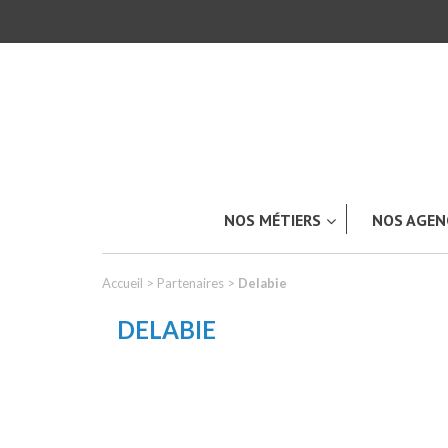
NOS MÉTIERS
NOS AGEN
Accueil
>
Partenaires
>
Delabie
DELABIE
TOUT L’UNIVERS ACKERET
Carrosserie & Peinture industriell
Industrie & Produits plastiques
LES APPLICATIONS