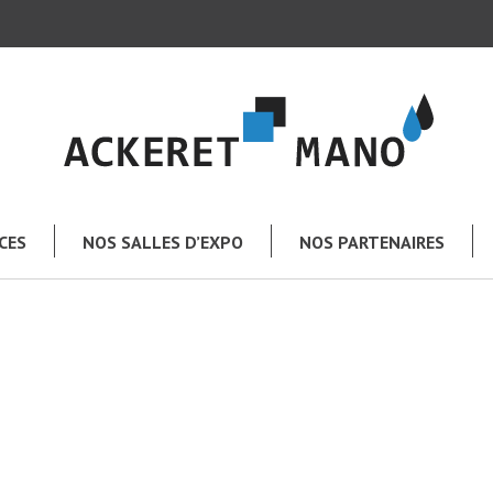
CES
NOS SALLES D’EXPO
NOS PARTENAIRES
TOUT L’UNIVERS MANO
e
Salle de bains
Chauffage – Climatisation
Plomberie – Arrosage