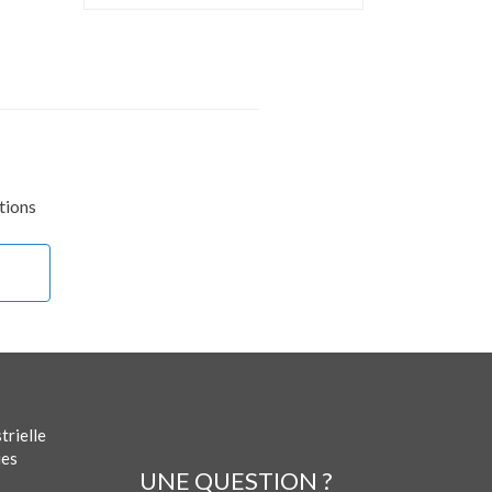
tions
trielle
ues
UNE QUESTION ?