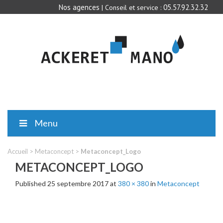
Nos agences
05.57.92.32.32
| Conseil et service :
Menu
Accueil
>
Metaconcept
>
Metaconcept_Logo
METACONCEPT_LOGO
Published
25 septembre 2017
at
380 × 380
in
Metaconcept