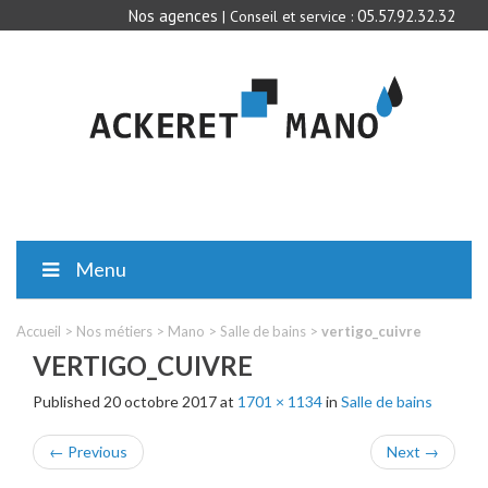
Nos agences
05.57.92.32.32
| Conseil et service :
Menu
Accueil
>
Nos métiers
>
Mano
>
Salle de bains
>
vertigo_cuivre
VERTIGO_CUIVRE
Published
20 octobre 2017
at
1701 × 1134
in
Salle de bains
←
Previous
Next
→