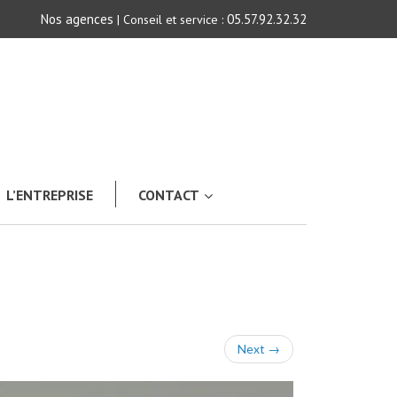
Nos agences
05.57.92.32.32
| Conseil et service :
L’ENTREPRISE
CONTACT
Next
→