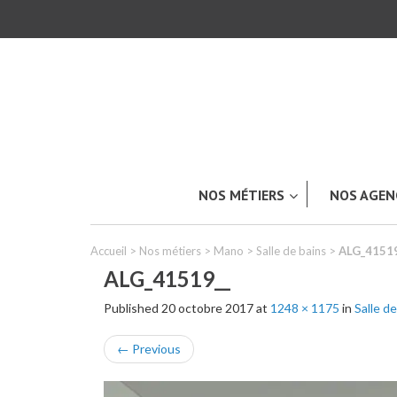
NOS MÉTIERS
NOS AGEN
Accueil
>
Nos métiers
>
Mano
>
Salle de bains
>
ALG_41519
ALG_41519__
Published
20 octobre 2017
at
1248 × 1175
in
Salle de
TOUT L’UNIVERS ACKERET
Carrosserie & Peinture industriell
←
Previous
Industrie & Produits plastiques
LES APPLICATIONS