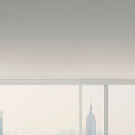
Collectivités – Accessibilité
Outillage
NOS CATALOGUES
Catalogue salle de bains
Catalogue chauffage – climatisation
Catalogue collectivités – accessibilité
BESOIN D’UN PROFESSIONNEL ?
OFFRES EXCLUSIVES