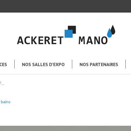
CES
NOS SALLES D’EXPO
NOS PARTENAIRES
__
 bains
TOUT L’UNIVERS MANO
e
Salle de bains
Chauffage – Climatisation
Plomberie – Arrosage