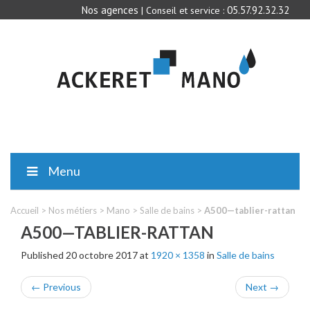
Nos agences
05.57.92.32.32
| Conseil et service :
Menu
Accueil
>
Nos métiers
>
Mano
>
Salle de bains
>
A500—tablier-rattan
A500—TABLIER-RATTAN
Published
20 octobre 2017
at
1920 × 1358
in
Salle de bains
←
Previous
Next
→