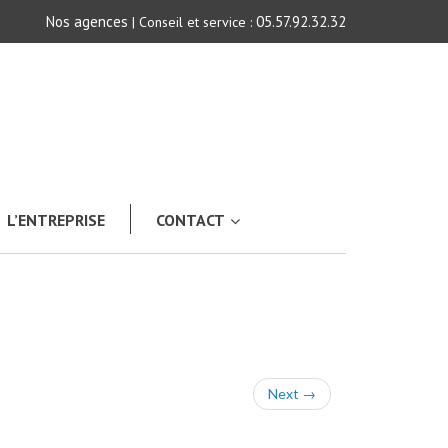
Nos agences
05.57.92.32.32
| Conseil et service :
L’ENTREPRISE
CONTACT
Next
→