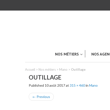
NOS MÉTIERS
NOS AGEN
Accueil
>
Nos métiers
>
Mano
>
Outillage
OUTILLAGE
Published
10 août 2017
at
315 × 460
in
Mano
TOUT L’UNIVERS ACKERET
Carrosserie & Peinture industriell
←
Previous
Industrie & Produits plastiques
LES APPLICATIONS