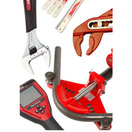
Collectivités – Accessibilité
Outillage
NOS CATALOGUES
Catalogue salle de bains
Catalogue chauffage – climatisation
Catalogue collectivités – accessibilité
BESOIN D’UN PROFESSIONNEL ?
OFFRES EXCLUSIVES