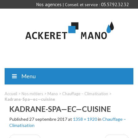
Nos agences
05.57.92.32.32
| Conseil et service :
Menu
Accueil
>
Nos métiers
>
Mano
>
Chauffage – Climatisation
>
Kadrane-Spa—ec—cuisine
KADRANE-SPA—EC—CUISINE
Published
27 septembre 2017
at
1358 × 1920
in
Chauffage –
Climatisation