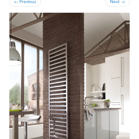
←
Previous
Next
→