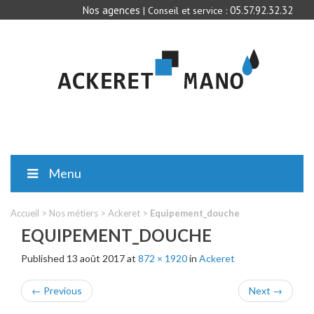
Nos agences
05.57.92.32.32
| Conseil et service :
Menu
Accueil
>
Nos métiers
>
Ackeret
>
Equipement_douche
EQUIPEMENT_DOUCHE
Published
13 août 2017
at
872 × 1920
in
Ackeret
←
Previous
Next
→